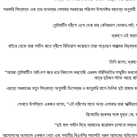
সরকারি সিদ্ধান্ত এবং চার নভেম্বর সোমবার সরকারের পরিবেশ উপদেষ্টার বক্তব্য অনুযায়ী ন
সেন্টমার্টিন দ্বীপে এসে দেখা যায় বেশিরভাগ দোকান-পাট
ভ্রমণে এই কড়াক
বাইরে থেকে যারা পর্যটন খাতে দ্বীপে বিনিয়োগ করেছেন তারা পড়েছেন মারাত্মক বিড়ম্ব
তিনি বলেন, ভ্রমণ
“আমরা সেন্টমার্টিনে আট-দশ বছর ধরে বিজনেস করতেছি এরকম পরিস্থিতির সম্মুখীন কখ
মাত্র দুইজন স্টাফ আছে ব
এছাড়া সরকারের নতুন সিদ্ধান্ত অনুযায়ী ডিসেম্বর ও জানুয়ারি মাসে দৈনিক দুই হাজার করে
সেখানে উপস্থিত একজন বলেন, “এই দ্বীপের সাথে অন্য এলাকার যারা আত্ম
রিসোর্টের ব্যবসার সঙ্গে যুক্ত মো
“দুই মাস পর্যটন দিয়ে আমাদের বারোমাস চালানো সম্
আন্দোলনের অন্যতম একজন নেতা এবং স্থানীয় বিএনপির সভাপতি নুরুল আলমের অভিযোগ দো