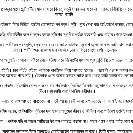
ভেম্বর মাসে সেন্টমার্টিনে যাওয়া যাবে কিন্তু রাত্রীযাপন করা যাবে না। তাহলে বিধিনিষেধ ক
আমরা পাইনি।”
, পর্যটনকে ঘিরে নির্মিত হোটেল রেস্তোরা সব বন্ধ। দ্বীপ ঘুরে দেখা যায় অধিকাংশ কটেজ, হো
ড়ি নজিরবিহীন বলে উল্লেখ করেন দ্বীপের স্থানীয় পর্যটন ব্যবসায়ী এবং বাইরে থেকে যাওয়া
নায়। পর্যটনের প্রস্তুতি, সেবা দেয়ার জন্য স্টাফ আনারও সুযোগ হচ্ছে না বলে অভিযোগ করা 
রিমন। পর্যটন শুরু না হওয়ায় বাধ্য হয়ে ঢাকায় ফিরে গেছেন পাঁচ নভেম্বর।
ের অনুমতি না থাকায় বাইরে থেকে স্টাফ এনে রিসোর্টের যথাযথ প্রস্তুতি নিতে পারছেন ন
নো হইনি। চার-পাঁচটা স্টেপে আমাকে পারমিশন নিয়ে আসতে হয়েছে। নরমালি এরকম আমরা কখন
াকিরা আসতে পারে নাই। টেকনাফ এসে আমার দুইজন স্টাফ চলে গেছে আমি আনানোর কোনো 
 পর্যটক সেন্টমার্টিন যেতে পারবেন যার প্রতিবাদে নিয়মিত বিক্ষোভ আন্দোলন ও মানববন্ধন কর
দ্বীপের ব্যবসায়ী এবং স্থানীয় বাসীন্দারা।
ীয়তা করছে তারাও আসতে পারতেছে না। বৌ আনলে বৌ আসতে পারতেছে না, জামাই হলে জামা
. জসিম বলেন, সেন্টমার্টিনে দ্বীপের দশ হাজার মানুষের জীবন ও জীবিকা এবং পরিবেশ দুটোই সম
ভব না। পর্যটক যদি না আসে আমিতো উপোস থাকতে পারবো না। মানে এমন একটা পর্যায় চলে য
কানের মালামাল কিনে আনতেও কোস্টগার্ডের অনুমোদন লাগছে। তিনি বলেন, “সার্বভৌম দেশ,