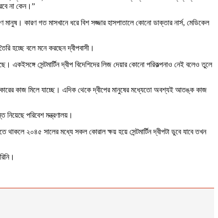
ারবে না কেন।”
ধারণ মানুষ। কারণ গত মাসখানে ধরে বিশ সজ্জার হাসপাতালে কোনো ডাক্তার নার্স, মেডিকেল
শ তৈরি হচ্ছে বলে মনে করছেন দ্বীপবাসী।
ে। একইসঙ্গে সেন্টমার্টিন দ্বীপ বিদেশিদের লিজ দেয়ার কোনো পরিকল্পনাও নেই বলেও তুলে
তমান সরকারের কাজ মিলে যাচ্ছে। এদিক থেকে দ্বীপের মানুষের মধ্যেতো অবশ্যই আতঙ্ক কাজ
ধান্ত নিয়েছে পরিবেশ মন্ত্রণালয়।
ে থাকলে ২০৪৫ সালের মধ্যে সকল কোরাল ক্ষয় হয়ে সেন্টমার্টিন দ্বীপটা ডুবে যাবে তখন
করিনি।