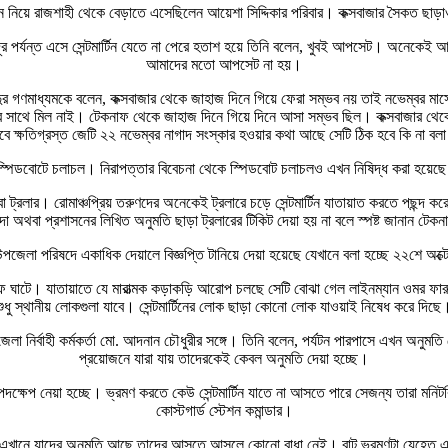
ন নিয়ে রাজশাহী থেকে বেড়াতে এসেছিলেন আয়েশা সিদ্দিকার পরিবার। কক্সবাজার সৈকত ছাড়াও স
দূর পর্যন্ত এসে সেন্টমার্টিন যেতে না পেরে হতাশ হয়ে তিনি বলেন, খুবই আপসেট। অনেক
আমাদের মতো আপসেট না হয়।
 গণমাধ্যমকে বলেন, কক্সবাজার থেকে জাহাজ দিনে গিয়ে ফেরা সম্ভব নয় তাই নভেম্বর মাসে স
বতার সাথে মিল নাই। টেকনাফ থেকে জাহাজ দিনে গিয়ে দিনে আসা সম্ভব ছিল। কক্সবাজার থেকে
ে ক্ষতিগ্রস্ত জেটি ২২ নভেম্বর নাগাদ সংস্কার হওয়ার কথা আছে সেটি ঠিক হবে কি না বলা 
 হলো স্পিডবোটে চলাচল। নিরাপত্তার বিবেচনা থেকে স্পিডবোট চলাচলও এখন নিষিদ্ধ করা হয়ে
 বা ট্রলার। রোমাঞ্চপ্রিয় তরুণদের অনেকেই ট্রলারে চড়ে সেন্টমার্টিন যাতায়াত করতে পছন্দ করে
াসিন্দা অথবা প্রশাসনের লিখিত অনুমতি ছাড়া ট্রলারের টিকিট দেয়া হয় না বলে স্পষ্ট জানান ট
জেলা পরিষদে একাধিক দেয়ালে বিজ্ঞপ্তি টানিয়ে দেয়া হয়েছে যেখানে বলা হচ্ছে ২২শে অক্টো
টেকনাফ ঘাটে। যাতায়াতে যে মারাত্মক কড়াকড়ি আরোপ চলছে সেটি বোঝা গেল লাইনম্যান ওমর
শুধু স্থানীয় লোকগুলা যাবে। সেন্টমার্টিনের লোক ছাড়া কোনো লোক যাওয়াই নিষেধ করে দিছে
য় উপজেলা নির্বাহী কর্মকর্তা মো. আদনান চৌধুরীর সঙ্গে। তিনি বলেন, পর্যটন পারপাসে এখন অন
প্রয়োজনে যারা যায় তাদেরকেই কেবল অনুমতি দেয়া হচ্ছে।
য়ী পদক্ষেপ নেয়া হচ্ছে। ভ্রমণ করতে কেউ সেন্টমার্টিন যাতে না আসতে পারে সেজন্য তারা ম
কোস্টগার্ড স্টেশন কমান্ডার।
ে। এখানে যাদের অনুমতি আছে তাদের আসতে আসলে কোনো বাধা নেই। বাট ভ্রমণটা যেহেতু 