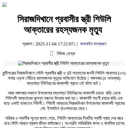
সিরাজদিখানে প্রবাসীর স্ত্রী শিউলি
আক্তারের রহস্যজনক মৃত্যু
প্রকাশ : 2025-11-04 17:21:07১ |
অনলাইন সংস্করণ
নিউজ ডেস্ক
মুন্সীগঞ্জের সিরাজদিখানে সৌদি প্রবাসীর স্ত্রী ও দুই সন্তানের জননী শিউলি আক্তার (৩৭)
গলায় ওড়না পেঁচিয়ে রহস্যজনক মৃত্যুর অভিযোগ উঠেছে। মঙ্গলবার (৪ নভেম্বর)
মদ্যপাড়া ইউনিয়নের কাকালদী গ্রামে এই ঘটনা ঘটে।
আজ মঙ্গলবার সকালে উপজেলার মদ্যপাড়া ইউনিয়নের কাকালদী চাচার বাড়ি থেকে
শিউললী আক্তারের ঝুলন্ত মরদেহ উদ্ধার করা হয়। কাকালদী পড়শী চাচার বাড়ি এক
ঘড়ে একাই থাকতেন শিউলী। শিউলী আক্তার সিরাজদিখান উপজেলার কাকালদী গ্রামের
মো. ইসমাইল হাওলাদারের মেয়ে।
পরিবার ও স্থানীয় সূত্রে জানা গেছে, শিউলি আক্তারের দ্বিতীয় স্বামী প্রায় দের বছর
ধরে সৌদি আরবে প্রবাস জীবন কাটাচ্ছেন। স¤প্রতি পারিবারিক কলহ ও মানসিক চাপের