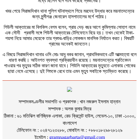
মধ্যে ছিলেন বলে দাবি করেছে স্বজনেরা।
খবর পেয়ে সিরাজদিখান থানা পুলিশ ঘটনাস্থলে গিয়ে মরদেহ উদ্ধার করে ময়নাতদন্তের
জন্য মুন্সীগঞ্জ জেনারেল হাসপাতালের মর্গে পাঠায়।
শিউলী আক্তারের মা বিলকিস বেগম বলেন, প্রায় দেড় বছর আগে কুমিল্লার সোহাগ নামে
এক সৌদী প্রবাসী সঙ্গে শিউলী আক্তারের টেলিফোনে বিয়ে হয়। তখন থেকেই টাকা-
পয়সা নিয়ে আমার মেয়েকে তার শ্বশুর-বাড়ির লোকজন মানসিক নির্যাতন করত। বিষয়টি
গ্রামের অনেকই জানতেন।
এ বিষয়ে সিরাজদিখান থানার ওসি মোঃ আবু বকর জানান, প্রাথমিকভাবে এটি আত্মহত্যা বলে
ধারণা করছি। আইনগত ব্যবস্থা প্রক্রিয়াধীন রয়েছে। ময়নাতদন্তের প্রতিবেদন
পাওয়ার পর মৃত্যুর সঠিক কারণ জানা যাবে। শিউলি আক্তারের মৃত্যুতে এলাকায় শোকের
ছায়া নেমে এসেছে। দুই শিশুকে রেখে তার এমন মৃত্যু সবাইকে স্তম্ভিত করেছে।
সম্পাদকমণ্ডলীর সভাপতি ও প্রকাশক : খান নজরুল ইসলাম হান্নান
সম্পাদক : অলক কুমার মিত্র
ঠিকানা : ৬১ মতিঝিল বাণিজ্যিক এলাকা, রেড ক্রিসেন্ট হাউস, লেভেল-১০, ঢাকা -১০০০,
বাংলাদেশ
টেলিফোন নং : ০২৪৭১২৩২৮৮, মোবাইল নং : +৮৮০১৮২৯৮২৮১২৯
ইমেইল :
gramnagarbarta@gmail.com