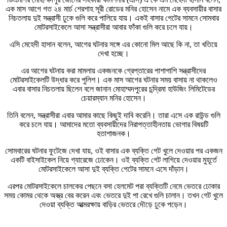
এক মাস আগে গত ২৪ মার্চ শেরশাহ সূরী রোডের মনির হোসেন নামে এক ব্যবসায়ীর বাসার
নিচতলায় দুই সন্ত্রাসী ঢুকে গুলি করে পালিয়ে যায়। একই বাসার গেটের সামনে সোমবার
মোটরসাইকেলে আসা সন্ত্রাসীরা আবার ফাঁকা গুলি করে চলে যায়।
এসি মেহেদী হাসান বলেন, আগের ঘটনার সঙ্গে এর কোনো মিল আছে কি না, তা খতিয়ে
দেখা হচ্ছে।
এর আগের ঘটনায় করা মামলায় একজনকে গ্রেপ্তারের পাশাপাশি সন্ত্রাসীদের
মোটরসাইকেলটি উদ্ধার করে পুলিশ। এক মাস আগের ঘটনার সময় বাসায় না থাকলেও
এবার বাসার নিচতলায় ছিলেন বলে জানান মোহাম্মদপুরের চন্দ্রিমা হাউজিং লিমিটেডের
চেয়ারম্যান মনির হোসেন।
তিনি বলেন, সন্ত্রাসীরা এবার আমার কাছে কিছুই দাবি করেনি। তারা এসে এক রাউন্ড গুলি
করে চলে যায়। আমাদের মতো ব্যবসায়ীদের নিরাপত্তাহীনতায় ভোগার বিষয়টি
হতাশাজনক।
সোমবারের ঘটনার ফুটেজে দেখা যায়, ওই বাসার এক ব্যক্তি গেট খুলে দেওয়ার পর একজন
একটি বাইসাইকেল নিয়ে গ্যারেজে ঢোকেন। ওই ব্যক্তি গেট লাগিয়ে দেওয়ার মুহূর্তে
মোটরসাইকেলে আসা দুই ব্যক্তি গেটের সামনে এসে দাঁড়ান।
এরপর মোটরসাইকেলে চালকের পেছনে বসা হেলমেট পরা ব্যক্তিটি নেমে ভেতরে ঢোকার
সময় কোমর থেকে অস্ত্র বের করেন এবং ভেতরে দুই পা রেখে গুলি চালান। তখন গেট খুলে
দেওয়া ব্যক্তি আত্মরক্ষায় বাড়ির ভেতরে দৌড়ে ঢুকে পড়েন।