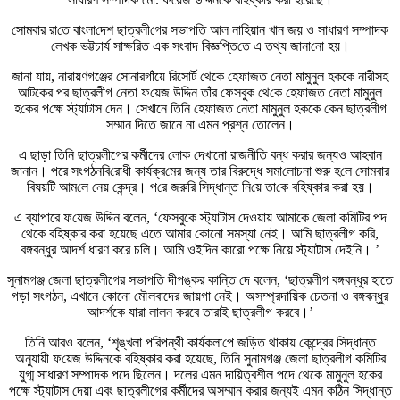
সোমবার রা‌তে বাংলা‌দেশ ছাত্রলী‌গের সভাপ‌তি আল না‌হিয়ান খান জয় ও সাধারণ সম্পাদক
লেখক ভট্টচার্য সাক্ষ‌রিত এক সংবাদ বিজ্ঞ‌প্তি‌তে এ তথ্য জানা‌নো হয়।
জানা যায়, নারায়ণগঞ্জের সোনারগাঁয়ে রিসোর্ট থেকে হেফাজত নেতা মামুনুল হককে নারীসহ
আটকের পর ছাত্রলীগ নেতা ফ‌য়েজ উদ্দিন তাঁর ফেসবুক থে‌কে হেফাজত নেতা মামুনুল
হ‌কের প‌ক্ষে স্ট্যাটাস দেন। সেখানে তিনি হেফাজত নেতা মামুনুল হককে কেন ছাত্রলীগ
সম্মান দিতে জানে না এমন প্রশ্ন তোলেন।
এ ছাড়া তিনি ছাত্রলীগের কর্মীদের লোক দেখানো রাজনীতি বন্ধ করার জন্যও আহবান
জানান। পরে সংগঠনবি‌রোধী কার্যক্র‌মের জন্য তার বিরুদ্ধে সমা‌লোচনা শুরু হ‌লে সোমবার
বিষয়‌টি আম‌লে নেয় কেন্দ্র। প‌রে জরু‌রি সিদ্ধান্ত নি‌য়ে তা‌কে বহিষ্কার করা হয়।
এ ব্যাপারে ফ‌য়েজ উদ্দিন বলেন, ‘ফেসবুকে স্ট্যাটাস দেওয়ায় আমাকে জেলা কমিটির পদ
থেকে বহিষ্কার করা হয়েছে এতে আমার কোনো সমস্যা নেই। আমি ছাত্রলীগ করি,
বঙ্গবন্ধুর আদর্শ ধারণ করে চলি। আমি ওইদিন কারো পক্ষে নিয়ে স্ট্যাটাস দেইনি। ’
সুনামগঞ্জ জেলা ছাত্রলীগের সভাপতি দীপঙ্কর কান্তি দে বলেন, ‘ছাত্রলীগ বঙ্গবন্ধুর হাতে
গড়া সংগঠন, এখানে কোনো মৌলবাদের জায়গা নেই। অসম্প্রদায়িক চেতনা ও বঙ্গবন্ধুর
আদর্শকে যারা লালন করবে তারাই ছাত্রলীগ করবে।’
তিনি আরও বলেন, ‘শৃঙ্খলা প‌রিপন্থী কার্যকলা‌পে জ‌ড়িত থাকায় কেন্দ্রের সিদ্ধান্ত
অনুযায়ী ফ‌য়েজ উদ্দিনকে বহিষ্কার করা হয়েছে, তিনি সুনামগঞ্জ জেলা ছাত্রলীগ কমিটির
যুগ্ম সাধারণ সম্পাদক পদে ছিলেন। দলের এমন দায়িত্বশীল পদে থেকে মামুনুল হকের
পক্ষে স্ট্যাটাস দেয়া এবং ছাত্রলীগের কর্মীদের অসম্মান করার জন্যই এমন কঠিন সিদ্ধান্ত