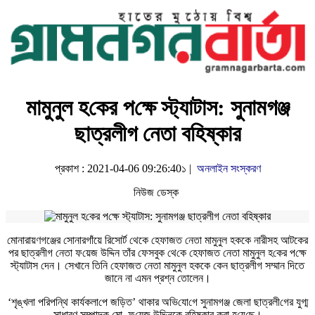
মামুনুল হ‌কের প‌ক্ষে স্ট্যাটাস: সুনামগঞ্জ
ছাত্রলীগ নেতা বহিষ্কার
প্রকাশ : 2021-04-06 09:26:40১ |
অনলাইন সংস্করণ
নিউজ ডেস্ক
মোনারায়ণগঞ্জের সোনারগাঁয়ে রিসোর্ট থেকে হেফাজত নেতা মামুনুল হককে নারীসহ আটকের
পর ছাত্রলীগ নেতা ফ‌য়েজ উদ্দিন তাঁর ফেসবুক থে‌কে হেফাজত নেতা মামুনুল হ‌কের প‌ক্ষে
স্ট্যাটাস দেন। সেখানে তিনি হেফাজত নেতা মামুনুল হককে কেন ছাত্রলীগ সম্মান দিতে
জানে না এমন প্রশ্ন তোলেন।
‘শৃঙ্খলা প‌রিপন্থি কার্যকলা‌পে জ‌ড়িত’ থাকার অভি‌যো‌গে সুনামগঞ্জ জেলা ছাত্রলী‌গের যুগ্ম
সাধারণ সম্পাদক মো. ফ‌য়েজ উদ্দিনকে বহিষ্কার করা হ‌য়ে‌ছে।