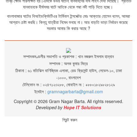
তীব্র ক্ষোভ পরিলক্ষিত হয়।এদিকে উভয় ঘাটেই যানবাহনের দীর্ঘ লাইন দেখা দিয়েছে। প্রতিটি
যানবাহনকে দীর্ঘসময় ঘাটে আটকে থেকে পদ্মা নদী পাড়ি দিতে হচ্ছে।
বাংলাবাজার ঘাটের বিআইডব্লিউটিএর টার্মিনাল ইন্সপেক্টর মোঃ আক্তার হোসেন বলেন, আমরা
আপ্রান চেষ্টা করছি। কিন্তু যাত্রীরা নিষেধ শুনছে না। আর বাড়তি ভাড়া নির্ধারন করেছে
সরকার আমার কি করার আছে ?
সম্পাদকমণ্ডলীর সভাপতি ও প্রকাশক : খান নজরুল ইসলাম হান্নান
সম্পাদক : অলক কুমার মিত্র
ঠিকানা : ৬১ মতিঝিল বাণিজ্যিক এলাকা, রেড ক্রিসেন্ট হাউস, লেভেল-১০, ঢাকা
-১০০০, বাংলাদেশ
টেলিফোন নং : ০২৪৭১২৩২৮৮, মোবাইল নং : +৮৮০১৮২৯৮২৮১২৯
ইমেইল :
gramnagarbarta@gmail.com
Copyright © 2026 Gram Nagar Barta. All rights reserved.
Developed by
Hope IT Solutions
প্রিন্ট করুন