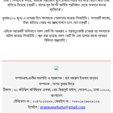
টাকা। সিআইডি বলছে, কাগুজে প্রতিষ্ঠান খুলে চাকরি দেয়ার নাম করে কোটি কোটি টাকা
হাতিয়ে নিয়েছে চক্রটি। যাদের মূল টার্গেট আর্থিক প্রতিষ্ঠান থেকে অবসরে যাওয়া
ব্যক্তিরা।
বুধবার (০৮ জুন) এ চক্রের তিন সদস্যকে গ্রেফতার করেছে সিআইডি। সংস্থাটি জানায়,
টাকা হাতিয়ে নেয়ার পর আত্মগোপনে চলে যেত চক্রটি।
এদিকে আরেকটি অভিযানে নকল কোর্ট ফি সরবরাহ ও প্রস্তুতকারী চক্রের নয় সদস্যকে
আটক করেছে সিআইডি। জব্দ করা হয়েছে নকল কোর্ট ফি এবং ছাপার কাজে ব্যবহৃত
বিভিন্ন যন্ত্রপাতি।
সম্পাদকমণ্ডলীর সভাপতি ও প্রকাশক : খান নজরুল ইসলাম হান্নান
সম্পাদক : অলক কুমার মিত্র
ঠিকানা : ৬১ মতিঝিল বাণিজ্যিক এলাকা, রেড ক্রিসেন্ট হাউস, লেভেল-১০, ঢাকা -১০০০,
বাংলাদেশ
টেলিফোন নং : ০২৪৭১২৩২৮৮, মোবাইল নং : +৮৮০১৮২৯৮২৮১২৯
ইমেইল :
gramnagarbarta@gmail.com