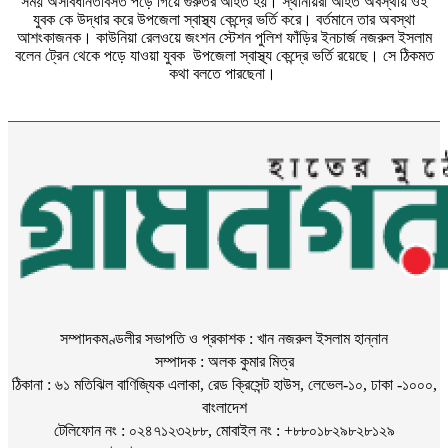
সময় অসাবধানতাবসত পড়ে গিয়ে গুরুতর আহত হয়। স্থানীয়রা আহত অবস্থায় ওই
যুবক কে উদ্ধার করে উপজেলা স্বাস্থ্য কেন্দ্রে ভর্তি করে। বর্তমানে তার অবস্থা
আশংকাজনক। কাউনিয়া রেলওয়ে জংশন স্টেশন পুলিশ ফাঁড়ির ইনচার্জ নজরুল ইসলাম
বলেন ট্রেন থেকে পড়ে যাওয়া যুবক উপজেলা স্বাস্থ্য কেন্দ্রে ভর্তি রয়েছে। সে ঠিকমত
কথা বলতে পারছেনা।
সম্পাদকমণ্ডলীর সভাপতি ও প্রকাশক : খান নজরুল ইসলাম হান্নান
সম্পাদক : অলক কুমার মিত্র
ঠিকানা : ৬১ মতিঝিল বাণিজ্যিক এলাকা, রেড ক্রিসেন্ট হাউস, লেভেল-১০, ঢাকা -১০০০,
বাংলাদেশ
টেলিফোন নং : ০২৪৭১২৩২৮৮, মোবাইল নং : +৮৮০১৮২৯৮২৮১২৯