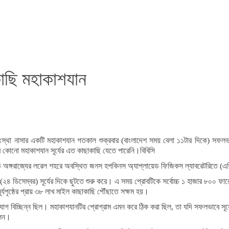
কাছি মহাকাশযান
শ সংস্থা নাসার একটি মহাকাশযান গতকাল শুক্রবার (বাংলাদেশ সময় বেলা ১১টার দিকে) সফলভা
োনো মহাকাশযান সূর্যের এত কাছাকাছি যেতে পারেনি।বিবিসি
যান্ড অঙ্গরাজ্যের লরেল শহরে অবস্থিত জনস হপকিনস অ্যাপ্লায়েড ফিজিকস ল্যাবরেটরিতে
 (২৪ ডিসেম্বর) সূর্যের দিকে ছুটতে শুরু করে। এ সময় প্রোবটিকে সর্বোচ্চ ১ হাজার ৮০০ 
্যপৃষ্ঠের প্রায় ৩৮ লাখ মাইল কাছাকাছি পৌঁছাতে সক্ষম হয়।
যোগ বিচ্ছিন্ন ছিল। মহাকাশযানটির প্রোগ্রাম এমন করে ঠিক করা ছিল, তা যদি সফলভাবে সূ
লেন।