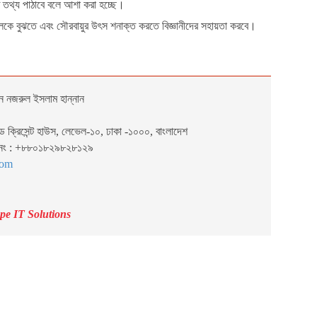
ত তথ্য পাঠাবে বলে আশা করা হচ্ছে।
ঞ্চলকে বুঝতে এবং সৌরবায়ুর উৎস শনাক্ত করতে বিজ্ঞানীদের সহায়তা করবে।
ন নজরুল ইসলাম হান্নান
েড ক্রিসেন্ট হাউস, লেভেল-১০, ঢাকা -১০০০, বাংলাদেশ
 নং : +৮৮০১৮২৯৮২৮১২৯
com
pe IT Solutions