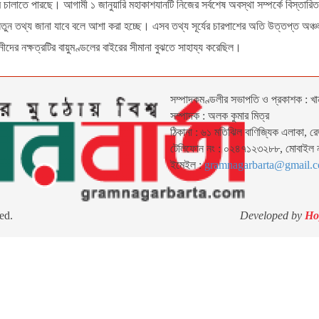
চালাতে পারছে। আগামী ১ জানুয়ারি মহাকাশযানটি নিজের সর্বশেষ অবস্থা সম্পর্কে বিস্তারি
্কে নতুন তথ্য জানা যাবে বলে আশা করা হচ্ছে। এসব তথ্য সূর্যের চারপাশের অতি উত্তপ্ত অ
নীদের নক্ষত্রটির বায়ুমণ্ডলের বাইরের সীমানা বুঝতে সাহায্য করেছিল।
সম্পাদকমণ্ডলীর সভাপতি ও প্রকাশক : খা
সম্পাদক : অলক কুমার মিত্র
ঠিকানা : ৬১ মতিঝিল বাণিজ্যিক এলাকা, র
টেলিফোন নং : ০২৪৭১২৩২৮৮, মোবাইল
ইমেইল :
gramnagarbarta@gmail.
ed.
Developed by
Ho