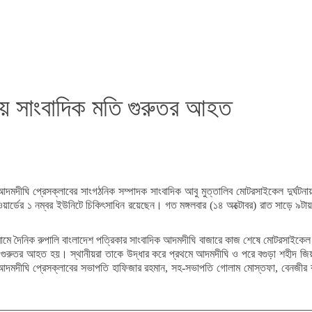
ায় সাংবাদিক মতি গুরুতর আহত
আদমদীঘি প্রেসক্লাবের সাংগঠনিক সম্পাদক সাংবাদিক আবু মুত্তালিব মোটরসাইকেল দুর্ঘ
ি ওয়ার্ডের ১ নম্বর ইউনিটে চিকিৎসাধিন রয়েছেন। গত মঙ্গলবার (১৪ অক্টোবর) রাত সাড়ে
গ্রামে দৈনিক রুপালি বাংলাদেশ পত্রিকার সাংবাদিক আদমদীঘি বাজারে কাজ শেষে মোটরসাইক
ে গুরুতর আহত হয়। স্থানীয়রা তাকে উদ্ধার করে প্রথমে আদমদীঘি ও পরে বগুড়া শহীদ জি
ন, আদমদীঘি প্রেসক্লাবের সভাপতি হাফিজার রহমান, সহ-সভাপতি গোলাম মোস্তফা, বেনজীর 