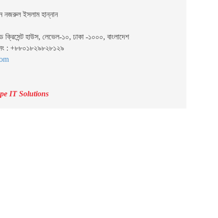
ন নজরুল ইসলাম হান্নান
েড ক্রিসেন্ট হাউস, লেভেল-১০, ঢাকা -১০০০, বাংলাদেশ
 নং : +৮৮০১৮২৯৮২৮১২৯
com
pe IT Solutions