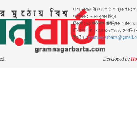
সম্পাদকমণ্ডলীর সভাপতি ও প্রকাশক : খা
সম্পাদক : অলক কুমার মিত্র
ঠিকানা : ৬১ মতিঝিল বাণিজ্যিক এলাকা, র
টেলিফোন নং : ০২৪৭১২৩২৮৮, মোবাইল
ইমেইল :
gramnagarbarta@gmail.
ed.
Developed by
Ho